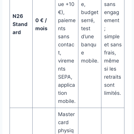
ue +10
e,
sans
€),
budget
engag
N26
0 € /
paieme
serré,
ement
Stand
mois
nts
test
;
ard
sans
d’une
simple
contac
banqu
et sans
t,
e
frais,
vireme
mobile.
même
nts
si les
SEPA,
retraits
applica
sont
tion
limités.
mobile.
Master
card
physiq