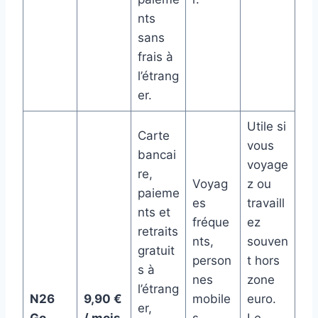
nts
sans
frais à
l’étrang
er.
Utile si
Carte
vous
bancai
voyage
re,
Voyag
z ou
paieme
es
travaill
nts et
fréque
ez
retraits
nts,
souven
gratuit
person
t hors
s à
nes
zone
l’étrang
N26
9,90 €
mobile
euro.
er,
Go
/ mois
s,
Le