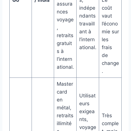
assura
indépe
coût
nces
ndants
vaut
voyage
travaill
l’écono
,
ant à
mie sur
retraits
l’intern
les
gratuit
ational.
frais
s à
de
l’intern
change
ational.
.
Master
card
Utilisat
en
eurs
métal,
exigea
retraits
Très
nts,
illimité
comple
voyage