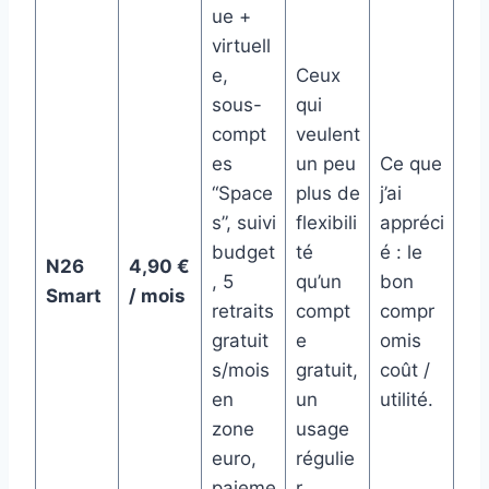
ue +
virtuell
e,
Ceux
sous-
qui
compt
veulent
es
un peu
Ce que
“Space
plus de
j’ai
s”, suivi
flexibili
appréci
budget
té
é : le
N26
4,90 €
, 5
qu’un
bon
Smart
/ mois
retraits
compt
compr
gratuit
e
omis
s/mois
gratuit,
coût /
en
un
utilité.
zone
usage
euro,
régulie
paieme
r.