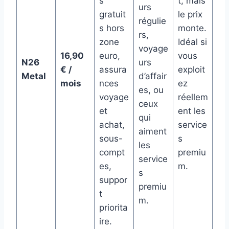
s
t, mais
urs
gratuit
le prix
régulie
s hors
monte.
rs,
zone
Idéal si
voyage
16,90
euro,
vous
N26
urs
€ /
assura
exploit
Metal
d’affair
mois
nces
ez
es, ou
voyage
réellem
ceux
et
ent les
qui
achat,
service
aiment
sous-
s
les
compt
premiu
service
es,
m.
s
suppor
premiu
t
m.
priorita
ire.